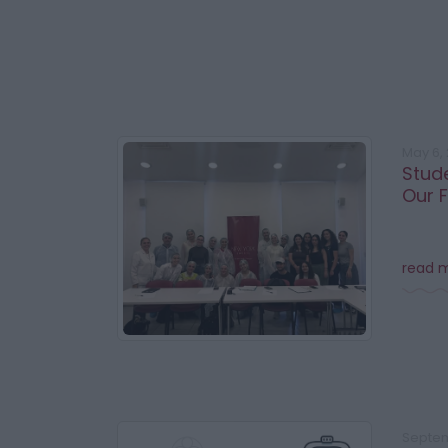
May 6,
Stude
Our F
read 
Septem