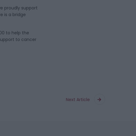
we proudly support
e is a bridge
00 to help the
support to cancer
Next Article