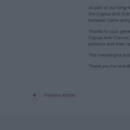
As part of our long-
the Cyprus Anti-Cance
between taste and pu
Thanks to your gene
Cyprus Anti-Cancer 
patients and their f
This meaningful act
Thank you for standi
Previous Article