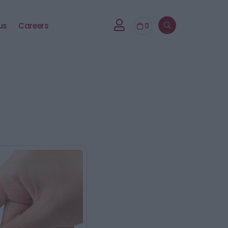
us
Careers
0