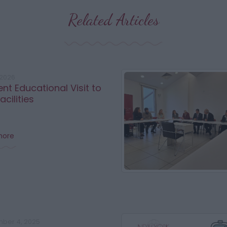
Related Articles
 2026
nt Educational Visit to
acilities
more
ber 4, 2025