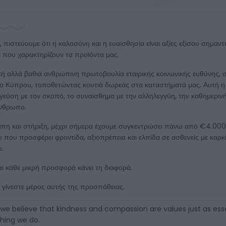
πιστεύουμε ότι η καλοσύνη και η ευαισθησία είναι αξίες εξίσου σημαντι
α που χαρακτηρίζουν τα προϊόντα μας.
κή αλλά βαθιά ανθρώπινη πρωτοβουλία εταιρικής κοινωνικής ευθύνης, σ
ο Κύπρου, τοποθετώντας κουτιά δωρεάς στα καταστήματά μας. Αυτή η 
γεύση με τον σκοπό, το συναίσθημα με την αλληλεγγύη, την καθημεριν
άνθρωπο.
άπη και στήριξη, μέχρι σήμερα έχουμε συγκεντρώσει πάνω από €4.000 
που προσφέρει φροντίδα, αξιοπρέπεια και ελπίδα σε ασθενείς με καρκίνο
.
αι κάθε μικρή προσφορά κάνει τη διαφορά.
 γίνεστε μέρος αυτής της προσπάθειας.
we believe that kindness and compassion are values just as essen
thing we do.